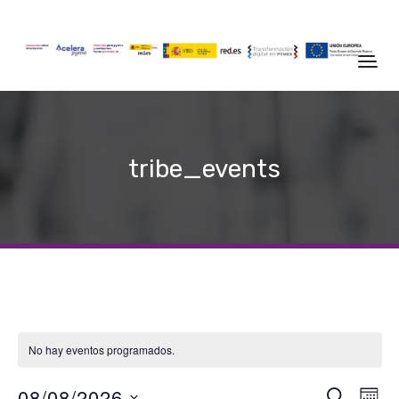
tribe_events
No hay eventos programados.
Naveg
Na
08/08/2026
BUSCAR