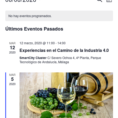
MES
de
de
Selecciona
Calendario
vis
la
búsqu
No hay eventos programados.
de
de
fecha.
y
Ev
Eventos
Últimos Eventos Pasados
vistas
de
12 marzo, 2020 @ 11:00
-
14:00
MAR
12
Event
Experiencias en el Camino de la Industria 4.0
2020
SmartCity Cluster
C/ Severo Ochoa 4, 4ª Planta, Parque
Tecnológico de Andalucía, Málaga
MAR
5
2020