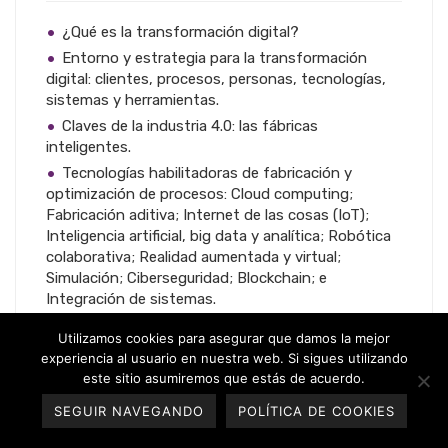
¿Qué es la transformación digital?
Entorno y estrategia para la transformación
digital: clientes, procesos, personas, tecnologías,
sistemas y herramientas.
Claves de la industria 4.0: las fábricas
inteligentes.
Tecnologías habilitadoras de fabricación y
optimización de procesos: Cloud computing;
Fabricación aditiva; Internet de las cosas (IoT);
Inteligencia artificial, big data y analítica; Robótica
colaborativa; Realidad aumentada y virtual;
Simulación; Ciberseguridad; Blockchain; e
Integración de sistemas.
Retos y oportunidades de la Industria 4.0.
Utilizamos cookies para asegurar que damos la mejor
Nuevos procesos, productos, servicios y modelos
experiencia al usuario en nuestra web. Si sigues utilizando
de negocio.
este sitio asumiremos que estás de acuerdo.
SEGUIR NAVEGANDO
POLÍTICA DE COOKIES
Formadora: