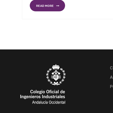
READ MORE
C
A
P