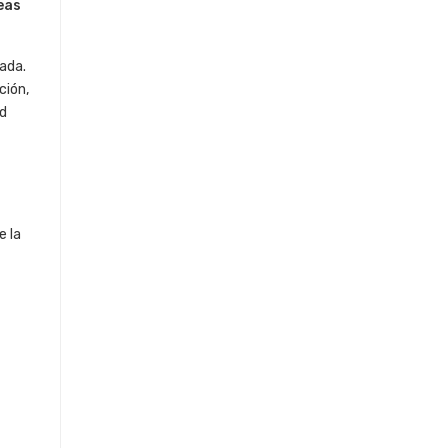
eas
ada.
ción,
ad
e la