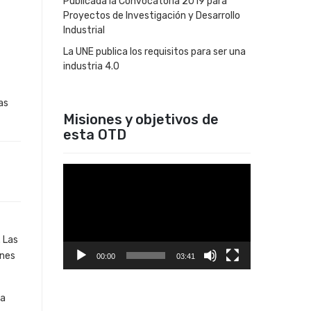
Publicada la Convocatoria 2019 para
Proyectos de Investigación y Desarrollo
Industrial
La UNE publica los requisitos para ser una
industria 4.0
as
Misiones y objetivos de
esta OTD
Reproductor
de
vídeo
. Las
ones
00:00
03:41
da