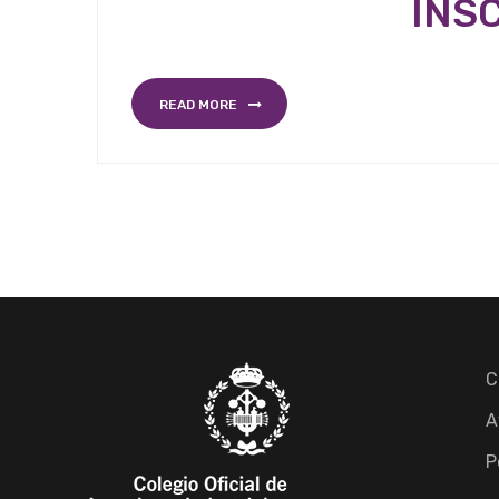
INS
READ MORE
C
A
P