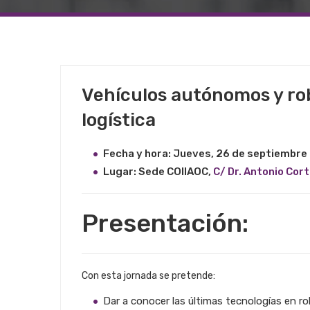
29 ABRIL, 2019
Vehículos autónomos y rob
SIN CATEGORÍA
logística
Fecha y hora: Jueves, 26 de septiembre
Lugar: Sede COIIAOC,
C/ Dr. Antonio Cort
Presentación:
Con esta jornada se pretende:
Dar a conocer las últimas tecnologías en r