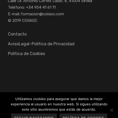
Calle Dr. Antonio Cortés Lladó, 6, 41004 Sevilla
Teléfono: +34 954 41 61 11
E-mail.:
formacion@coiiaoc.com
© 2019 COIIAOC
Contacto
AvisoLegal-Política de Privacidad
Política de Cookies
Utilizamos cookies para asegurar que damos la mejor
experiencia al usuario en nuestra web. Si sigues utilizando
Colegio Oficial de Ingenieros Industriales de Andalucía
este sitio asumiremos que estás de acuerdo.
Occidental. 2019/20