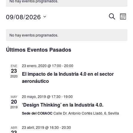
No hay eventos programados.
Naveg
Na
09/08/2026
BUSCAR
MES
de
de
Selecciona
Calendario
vis
la
búsqu
No hay eventos programados.
de
de
fecha.
y
Ev
Eventos
Últimos Eventos Pasados
vistas
de
23 enero, 2020 @ 17:00
-
20:00
ENE
23
Event
El impacto de la Industria 4.0 en el sector
2020
aeronáutico
20 mayo, 2019 @ 17:30
-
19:00
MAY
20
‘Design Thinking’ en la Industria 4.0.
2019
Sede del COIIAOC
Calle Dr. Antonio Cortés Lladó, 6, Sevilla
23 abril, 2019 @ 16:30
-
20:30
ABR
23