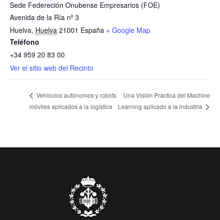
Sede Federeción Onubense Empresarios (FOE)
Avenida de la Ría nº 3
Huelva
,
Huelva
21001
España
+ Google Map
Teléfono
+34 959 20 83 00
Ver el sitio web del Recinto
Una Visión Práctica del Machine
Vehículos autónomos y robots
móviles aplicados a la logística
Learning aplicado a la industria